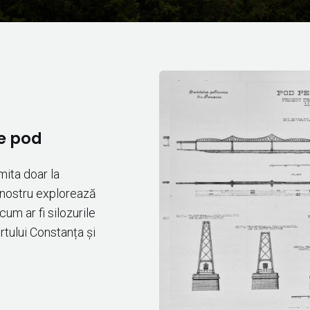
de pod
mita doar la
 nostru explorează
 cum ar fi silozurile
rtului Constanța și