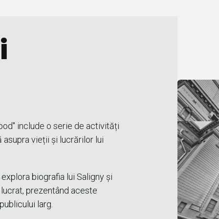
i
od" include o serie de activități
supra vieții și lucrărilor lui
xplora biografia lui Saligny și
 a lucrat, prezentând aceste
publicului larg.