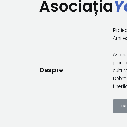
Asociația
Y
Proiec
Arhite
Asocia
promovă
Despre
cultur
Dobrog
tinerilo
De