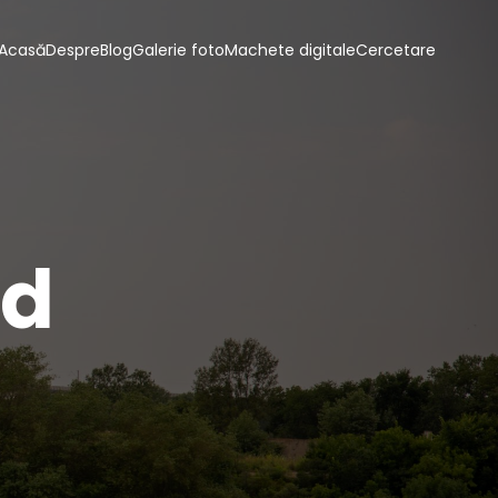
Acasă
Despre
Blog
Galerie foto
Machete digitale
Cercetare
od