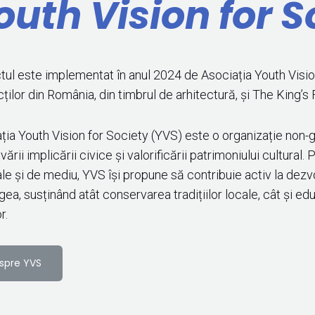
outh Vision for S
tul este implementat în anul 2024 de Asociația Youth Vision
cților din România, din timbrul de arhitectură, și The King’s
ția Youth Vision for Society (YVS) este o organizație non
rii implicării civice și valorificării patrimoniului cultural.
ale și de mediu, YVS își propune să contribuie activ la dezv
ea, susținând atât conservarea tradițiilor locale, cât și edu
r.
spre YVS